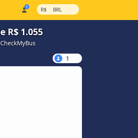
|
|
R$
BRL
e R$ 1.055
a CheckMyBus
1