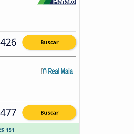
 426
Buscar
 477
Buscar
R$ 151