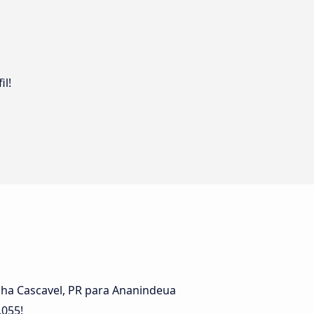
il!
nha Cascavel, PR para Ananindeua
.055!