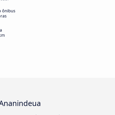
o ônibus
oras
ia
 km
a Ananindeua