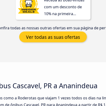
Receba as boas-vindas
com um desconto de
10% na primeira
compra!
nfira todas as nossas outras ofertas em sua página de perf
Ver todas as suas ofertas
bus Cascavel, PR a Ananindeua
s como a Roderotas que viajam 1 vezes todos os dias na li
m de ônibus Cascavel, PR para Ananindeua a partir de R$ 1