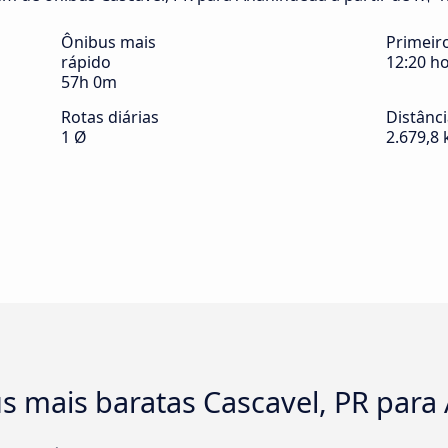
Ônibus mais
Primeir
rápido
12:20 h
57h 0m
Rotas diárias
Distânc
1 Ø
2.679,8
s mais baratas Cascavel, PR par