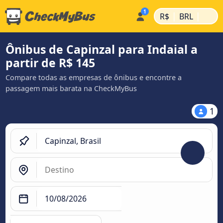
|
|
R$
BRL
Ônibus de Capinzal para Indaial a
partir de R$ 145
Compare todas as empresas de ônibus e encontre a
passagem mais barata na CheckMyBus
1