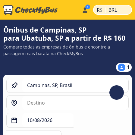
|
|
R$
BRL
Ônibus de Campinas, SP
para Ubatuba, SP a partir de R$ 160
Compare todas as empresas de ônibus e encontre a
passagem mais barata na CheckMyBus
1