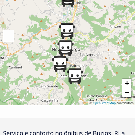
+
−
©
OpenStreetMap
contributors
Serviço e conforto no ônibus de Buzios, RJ a