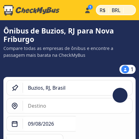
|
|
R$
BRL
Ônibus de Buzios, RJ para Nova
Friburgo
Compare todas as empresas de ônibus e encontre a
passagem mais barata na CheckMyBus
1