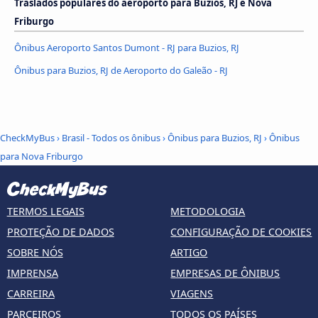
Traslados populares do aeroporto para Buzios, RJ e Nova
Friburgo
Ônibus Aeroporto Santos Dumont - RJ para Buzios, RJ
Ônibus para Buzios, RJ de Aeroporto do Galeão - RJ
CheckMyBus
›
Brasil - Todos os ônibus
›
Ônibus para Buzios, RJ
›
Ônibus
para Nova Friburgo
TERMOS LEGAIS
METODOLOGIA
PROTEÇÃO DE DADOS
CONFIGURAÇÃO DE COOKIES
SOBRE NÓS
ARTIGO
IMPRENSA
EMPRESAS DE ÔNIBUS
CARREIRA
VIAGENS
PARCEIROS
TODOS OS PAÍSES