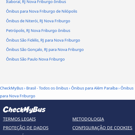
Itaboraí, RJ Nova Friburgo ônibus
Ônibus para Nova Friburgo de Nilópolis
Ônibus de Niterói, RJ Nova Friburgo
Petrópolis, RJ Nova Friburgo ônibus
Ônibus São Fidélis, RJ para Nova Friburgo
Ônibus São Gonçalo, RJ para Nova Friburgo
Ônibus São Paulo Nova Friburgo
CheckMyBus
›
Brasil - Todos os ônibus
›
Ônibus para Além Paraíba
›
Ônibus
para Nova Friburgo
TERMOS LEGAIS
METODOLOGIA
PROTEÇÃO DE DADOS
CONFIGURAÇÃO DE COOKIES