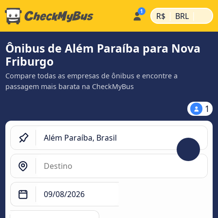
|
|
R$
BRL
Ônibus de Além Paraíba para Nova
Friburgo
Compare todas as empresas de ônibus e encontre a
passagem mais barata na CheckMyBus
1