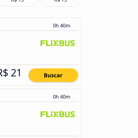
0h 40m
R$ 21
Buscar
0h 40m