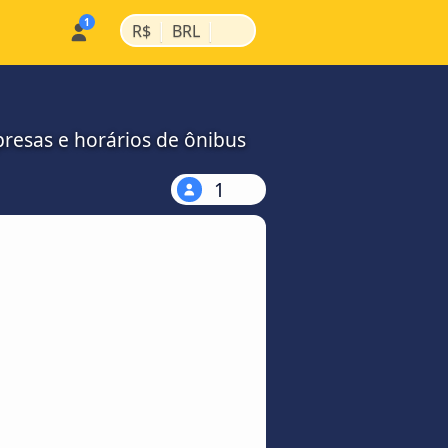
|
|
R$
BRL
resas e horários de ônibus
1