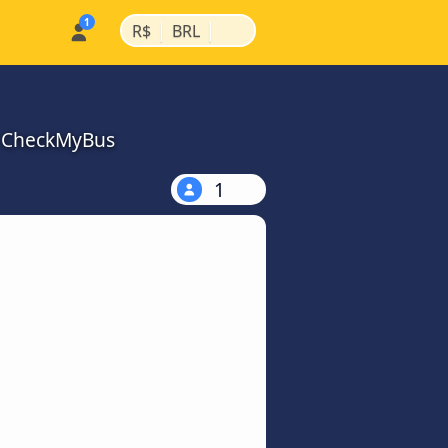
|
|
R$
BRL
a CheckMyBus
1