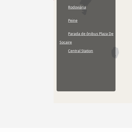
Rodoviária
Peine
Parada de ônibus Plaza De
Socaire
Central Station