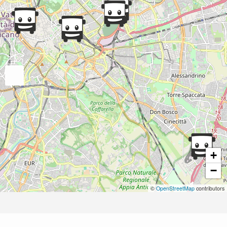
+
−
©
OpenStreetMap
contributors