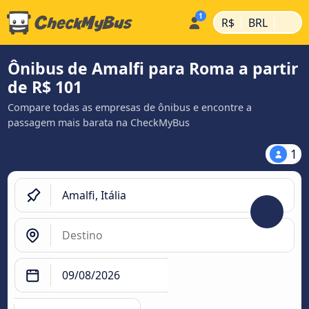
|
|
R$
BRL
Ônibus de Amalfi para Roma a partir
de R$ 101
Compare todas as empresas de ônibus e encontre a
passagem mais barata na CheckMyBus
1