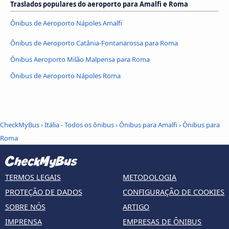
Traslados populares do aeroporto para Amalfi e Roma
Ônibus de Aeroporto Nápoles Amalfi
Ônibus de Aeroporto Catânia-Fontanarossa para Roma
Ônibus Aeroporto Milão Malpensa para Roma
Ônibus de Aeroporto Nápoles Roma
CheckMyBus
›
Itália - Todos os ônibus
›
Ônibus para Amalfi
›
Ônibus para
Roma
TERMOS LEGAIS
METODOLOGIA
PROTEÇÃO DE DADOS
CONFIGURAÇÃO DE COOKIES
SOBRE NÓS
ARTIGO
IMPRENSA
EMPRESAS DE ÔNIBUS