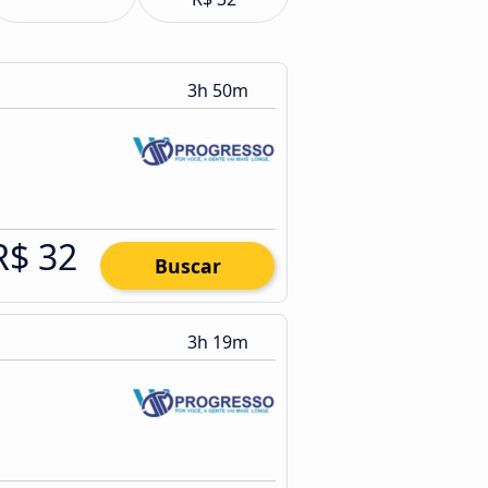
3h 50m
R$ 32
Buscar
3h 19m