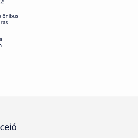
2!
o ônibus
oras
ia
m
ceió