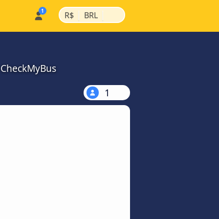
|
|
R$
BRL
a CheckMyBus
1