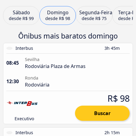
Sábado
Domingo
Segunda-Feira
Terça-F
desde
R$ 99
desde
R$ 98
desde
R$ 75
desde
R
Ônibus mais baratos domingo
Interbus
3h 45m
Sevilha
08:45
Rodoviária Plaza de Armas
Ronda
12:30
Rodoviária
R$ 98
Buscar
Executivo
Interbus
2h 15m