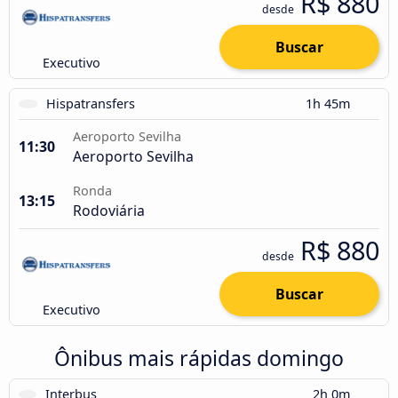
R$ 880
desde
Buscar
Executivo
Hispatransfers
1h 45m
Aeroporto Sevilha
11:30
Aeroporto Sevilha
Ronda
13:15
Rodoviária
R$ 880
desde
Buscar
Executivo
Ônibus mais rápidas domingo
Interbus
2h 0m