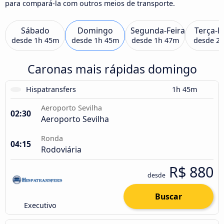
para compará-la com outros meios de transporte.
Sábado
Domingo
Segunda-Feira
Terça-F
desde
1h 45m
desde
1h 45m
desde
1h 47m
desde
2
Caronas mais rápidas domingo
Hispatransfers
1h 45m
Aeroporto Sevilha
02:30
Aeroporto Sevilha
Ronda
04:15
Rodoviária
R$ 880
desde
Buscar
Executivo