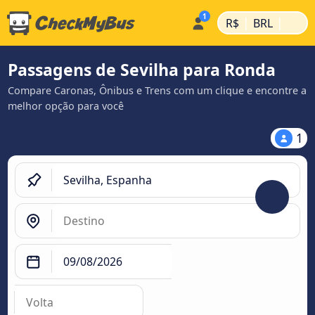
|
|
R$
BRL
Passagens de Sevilha para Ronda
Compare Caronas, Ônibus e Trens com um clique e encontre a
melhor opção para você
1