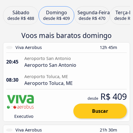
Sábado
Domingo
Segunda-Feira
Terça-F
desde
R$ 488
desde
R$ 409
desde
R$ 470
desde
R$
Voos mais baratos domingo
Viva Aerobus
12h 45m
Aeroporto San Antonio
20:45
Aeroporto San Antonio
Aeroporto Toluca, ME
08:30
Aeroporto Toluca, ME
R$ 409
desde
Buscar
Executivo
Viva Aerobus
21h 30m