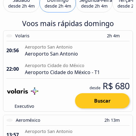
desde
2h 4m
desde
2h 4m
desde
2h 4m
desde
2
Voos mais rápidas domingo
Volaris
2h 4m
Aeroporto San Antonio
20:56
Aeroporto San Antonio
Aeroporto Cidade do México
22:00
Aeroporto Cidade do México - T1
R$ 680
desde
Buscar
Executivo
Aeroméxico
2h 13m
Aeroporto San Antonio
13:57