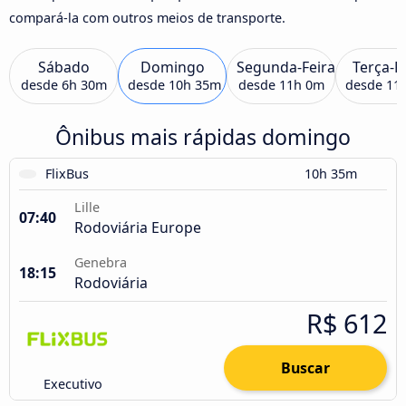
compará-la com outros meios de transporte.
Sábado
Domingo
Segunda-Feira
Terça-F
desde
6h 30m
desde
10h 35m
desde
11h 0m
desde
11
Ônibus mais rápidas domingo
FlixBus
10h 35m
Lille
07:40
Rodoviária Europe
Genebra
18:15
Rodoviária
R$ 612
Buscar
Executivo