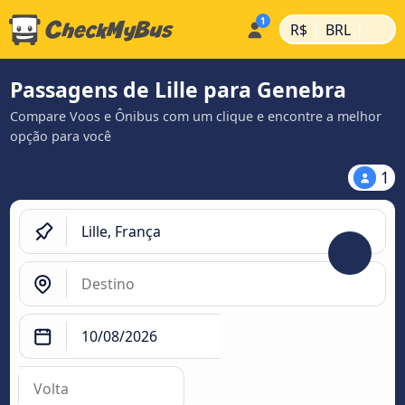
|
|
R$
BRL
Passagens de Lille para Genebra
Compare Voos e Ônibus com um clique e encontre a melhor
opção para você
1