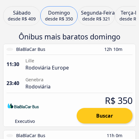
Sábado
Domingo
Segunda-Feira
Terça-F
desde
R$ 409
desde
R$ 350
desde
R$ 321
desde
R$
Ônibus mais baratos domingo
BlaBlaCar Bus
12h 10m
Lille
11:30
Rodoviária Europe
Genebra
23:40
Rodoviária
R$ 350
Buscar
Executivo
BlaBlaCar Bus
11h 0m