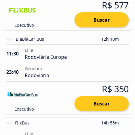
R$ 577
Buscar
Executivo
BlaBlaCar Bus
12h 10m
Lille
11:30
Rodoviária Europe
Genebra
23:40
Rodoviária
R$ 350
Buscar
Executivo
FlixBus
14h 55m
Lille