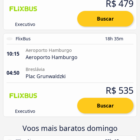
R$ 479
Buscar
Executivo
FlixBus
18h 35m
Aeroporto Hamburgo
10:15
Aeroporto Hamburgo
Breslávia
04:50
Plac Grunwaldzki
R$ 535
Buscar
Executivo
Voos mais baratos domingo