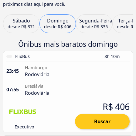
próximos dias aqui para você.
Sábado
Domingo
Segunda-Feira
Terça-F
desde
R$ 371
desde
R$ 406
desde
R$ 335
desde
R$
Ônibus mais baratos domingo
FlixBus
8h 10m
Hamburgo
23:45
Rodoviária
Breslávia
07:55
Rodoviária
R$ 406
Buscar
Executivo