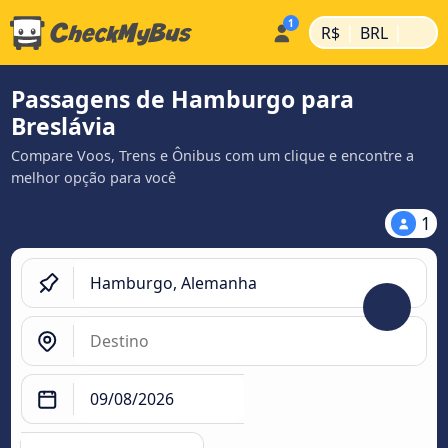
|
|
R$
BRL
Passagens de Hamburgo para
Breslávia
Compare Voos, Trens e Ônibus com um clique e encontre a
melhor opção para você
1