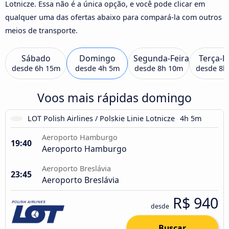
Lotnicze. Essa não é a única opção, e você pode clicar em
qualquer uma das ofertas abaixo para compará-la com outros
meios de transporte.
Sábado
Domingo
Segunda-Feira
Terça-F
desde
6h 15m
desde
4h 5m
desde
8h 10m
desde
8h
Voos mais rápidas domingo
LOT Polish Airlines / Polskie Linie Lotnicze
4h 5m
Aeroporto Hamburgo
19:40
Aeroporto Hamburgo
Aeroporto Breslávia
23:45
Aeroporto Breslávia
R$ 940
desde
Buscar