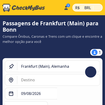
|
|
R$
BRL
Passagens de Frankfurt (Main) para
Bonn
Compare Ônibus, Caronas e Trens com um clique e encontre a
melhor opção para você
1