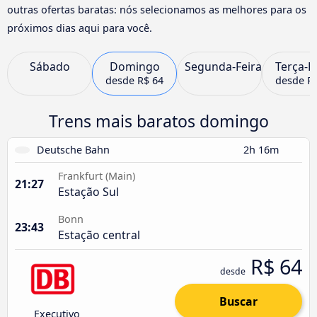
outras ofertas baratas: nós selecionamos as melhores para os
próximos dias aqui para você.
Sábado
Domingo
Segunda-Feira
Terça-F
desde
R$ 64
desde
R
Trens mais baratos domingo
Deutsche Bahn
2h 16m
Frankfurt (Main)
21:27
Estação Sul
Bonn
23:43
Estação central
R$ 64
desde
Buscar
Executivo