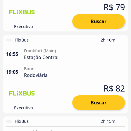
R$ 79
Buscar
Executivo
FlixBus
2h 10m
Frankfurt (Main)
16:55
Estação Central
Bonn
19:05
Rodoviária
R$ 82
Buscar
Executivo
FlixBus
2h 15m