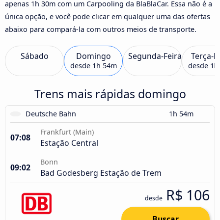
apenas 1h 30m com um Carpooling da BlaBlaCar. Essa não é a
única opção, e você pode clicar em qualquer uma das ofertas
abaixo para compará-la com outros meios de transporte.
Sábado
Domingo
Segunda-Feira
Terça-F
desde
1h 54m
desde
1h
Trens mais rápidas domingo
Deutsche Bahn
1h 54m
Frankfurt (Main)
07:08
Estação Central
Bonn
09:02
Bad Godesberg Estação de Trem
R$ 106
desde
Buscar