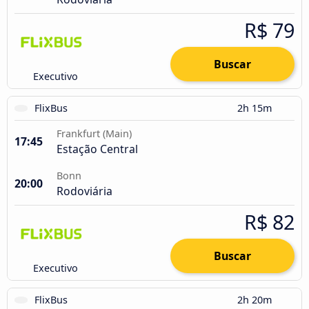
R$ 79
Buscar
Executivo
FlixBus
2h 15m
Frankfurt (Main)
17:45
Estação Central
Bonn
20:00
Rodoviária
R$ 82
Buscar
Executivo
FlixBus
2h 20m