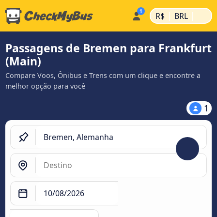
|
|
R$
BRL
Passagens de Bremen para Frankfurt
(Main)
Compare Voos, Ônibus e Trens com um clique e encontre a
melhor opção para você
1