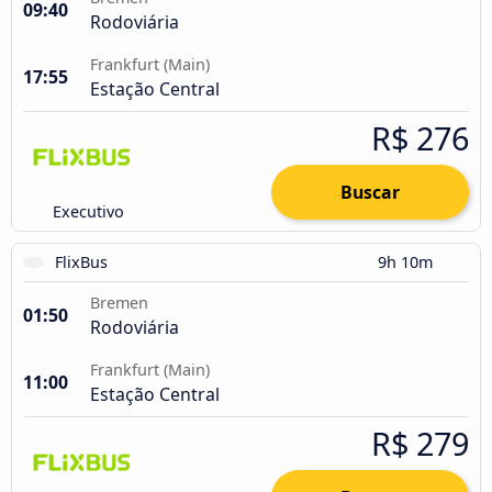
09:40
Rodoviária
Frankfurt (Main)
17:55
Estação Central
R$ 276
Buscar
Executivo
FlixBus
9h 10m
Bremen
01:50
Rodoviária
Frankfurt (Main)
11:00
Estação Central
R$ 279