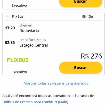
Buscar
Executivo
FlixBus
9h 15m
Bremen
17:20
Rodoviária
Frankfurt (Main)
02:35
Estação Central
R$ 276
Buscar
Executivo
Mostrar todas as viagens para domingo
Aqui você encontrará todas as operadoras e horários de
Ônibus de Bremen para Frankfurt (Main)