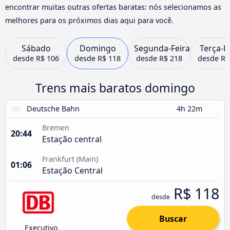
encontrar muitas outras ofertas baratas: nós selecionamos as
melhores para os próximos dias aqui para você.
Sábado
Domingo
Segunda-Feira
Terça-F
desde
R$ 106
desde
R$ 118
desde
R$ 218
desde
R$
Trens mais baratos domingo
Deutsche Bahn
4h 22m
Bremen
20:44
Estação central
Frankfurt (Main)
01:06
Estação Central
R$ 118
desde
Buscar
Executivo