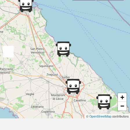
+
−
©
OpenStreetMap
contributors