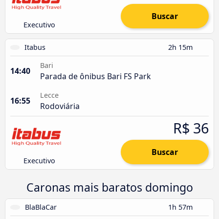
Buscar
Executivo
Itabus
2h 15m
Bari
14:40
Parada de ônibus Bari FS Park
Lecce
16:55
Rodoviária
R$ 36
Buscar
Executivo
Caronas mais baratos domingo
BlaBlaCar
1h 57m