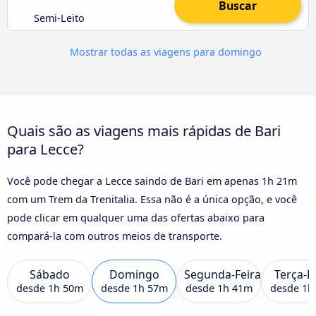
Buscar
Semi-Leito
Mostrar todas as viagens para domingo
Quais são as viagens mais rápidas de Bari
para Lecce?
Você pode chegar a Lecce saindo de Bari em apenas 1h 21m
com um Trem da Trenitalia. Essa não é a única opção, e você
pode clicar em qualquer uma das ofertas abaixo para
compará-la com outros meios de transporte.
Sábado
Domingo
Segunda-Feira
Terça-F
desde
1h 50m
desde
1h 57m
desde
1h 41m
desde
1h