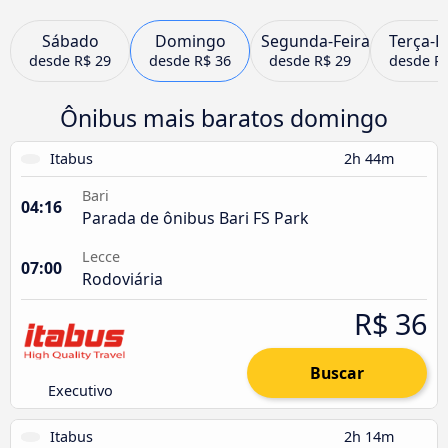
Sábado
Domingo
Segunda-Feira
Terça-F
desde
R$ 29
desde
R$ 36
desde
R$ 29
desde
R
Ônibus mais baratos domingo
Itabus
2h 44m
Bari
04:16
Parada de ônibus Bari FS Park
Lecce
07:00
Rodoviária
R$ 36
Buscar
Executivo
Itabus
2h 14m