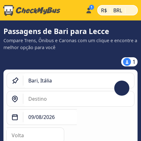
|
|
R$
BRL
Passagens de Bari para Lecce
Compare Trens, Ônibus e Caronas com um clique e encontre a
melhor opção para você
1