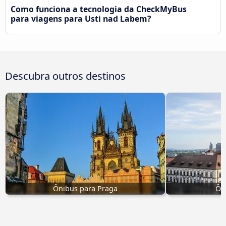
Como funciona a tecnologia da CheckMyBus
para viagens para Usti nad Labem?
Descubra outros destinos
Ônibus para Praga
Ôn