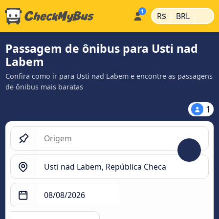
|
|
R$
BRL
Passagem de ônibus para Usti nad
Labem
Confira como ir para Usti nad Labem e encontre as passagens
de ônibus mais baratas
1