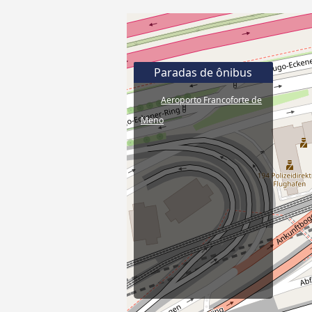
Paradas de ônibus
Aeroporto Francoforte de
Meno