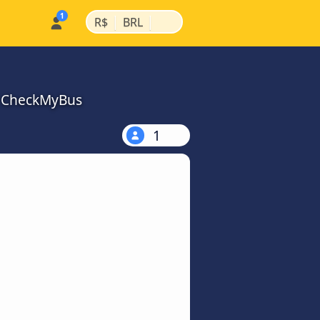
|
|
R$
BRL
a CheckMyBus
1