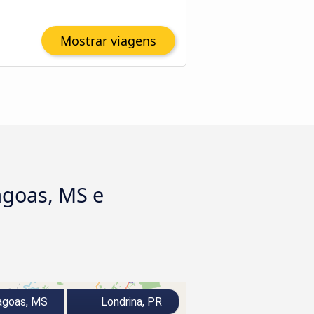
Mostrar viagens
agoas, MS e
agoas, MS
Londrina, PR