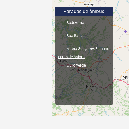
Paradas de ônibus
Rodoviária
Rua Bahia
Mabio Gonçalves Palhano,
Ponto de ônibus
Ouro Verde