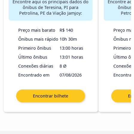
Encontre aqui os principais dados do
Encontre aqu
ônibus de Teresina, PI para
ônibus 
Petrolina, PE da Viação Jamjoy:
Petrol
Preço mais barato
R$ 140
Preço mai
Ônibus mais rápido
10h 30m
Ônibus ma
Primeiro ônibus
13:00 horas
Primeiro 
Último ônibus
13:01 horas
Último ôn
Conexões diárias
8 Ø
Conexões 
Encontrado em
07/08/2026
Encontra