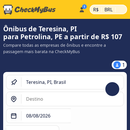
|
|
R$
BRL
Ônibus de Teresina, PI
para Petrolina, PE a partir de R$ 107
Compare todas as empresas de ônibus e encontre a
passagem mais barata na CheckMyBus
1