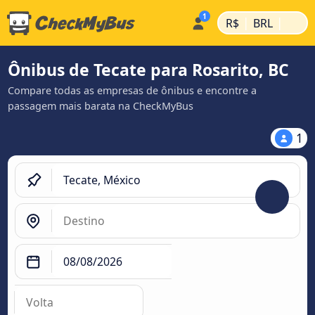
|
|
R$
BRL
Ônibus de Tecate para Rosarito, BC
Compare todas as empresas de ônibus e encontre a
passagem mais barata na CheckMyBus
1