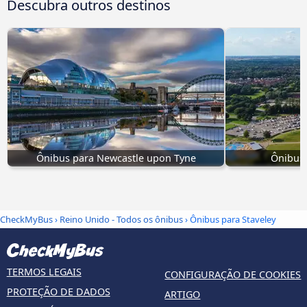
Descubra outros destinos
Ônibus para Newcastle upon Tyne
Ônibus 
CheckMyBus
›
Reino Unido - Todos os ônibus
› Ônibus para Staveley
TERMOS LEGAIS
CONFIGURAÇÃO DE COOKIES
PROTEÇÃO DE DADOS
ARTIGO