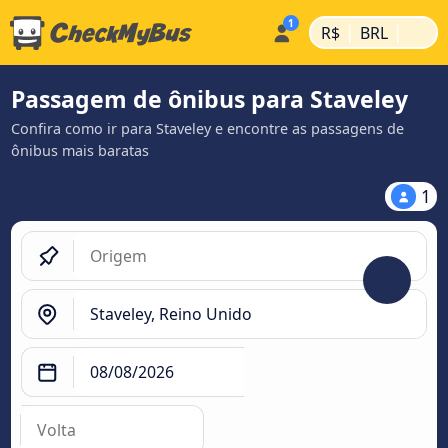
|
|
R$
BRL
Passagem de ônibus para Staveley
Confira como ir para Staveley e encontre as passagens de
ônibus mais baratas
1