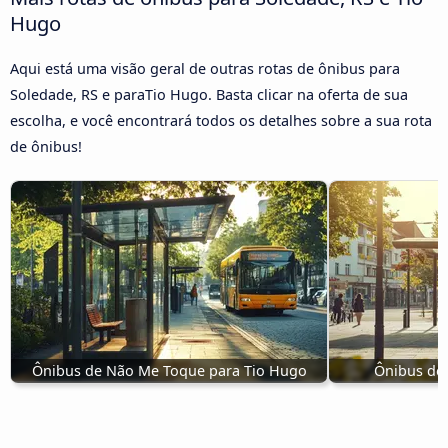
Hugo
Aqui está uma visão geral de outras rotas de ônibus para
Soledade, RS e paraTio Hugo. Basta clicar na oferta de sua
escolha, e você encontrará todos os detalhes sobre a sua rota
de ônibus!
Ônibus de Não Me Toque para Tio Hugo
Ônibus de 