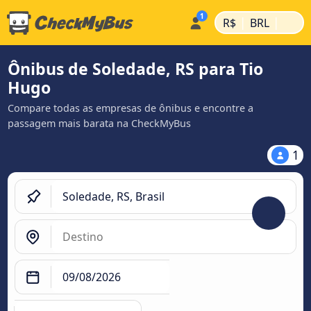
|
|
R$
BRL
Ônibus de Soledade, RS para Tio
Hugo
Compare todas as empresas de ônibus e encontre a
passagem mais barata na CheckMyBus
1