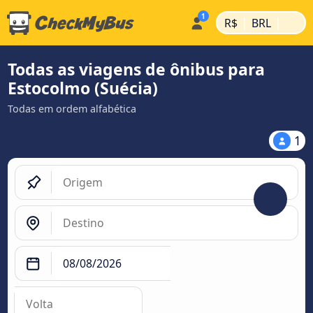
|
|
R$
BRL
Todas as viagens de ônibus para
Estocolmo (Suécia)
Todas em ordem alfabética
1