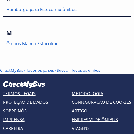
Hamburgo para Estocolmo ônibus
M
Ônibus Malmö Estocolmo
CheckMyBus
›
Todos os países
›
Suécia - Todos os ônibus
TERMOS LEGAIS
METODOLOGIA
PROTEÇÃO DE DADOS
CONFIGURAÇÃO DE COOKIES
SOBRE NÓS
ARTIGO
IMPRENSA
EMPRESAS DE ÔNIBUS
CARREIRA
VIAGENS