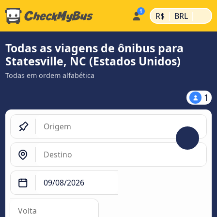
|
|
R$
BRL
Todas as viagens de ônibus para
Statesville, NC (Estados Unidos)
Todas em ordem alfabética
1