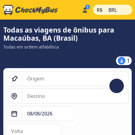
|
|
R$
BRL
Todas as viagens de ônibus para
Macaúbas, BA (Brasil)
Todas em ordem alfabética
1