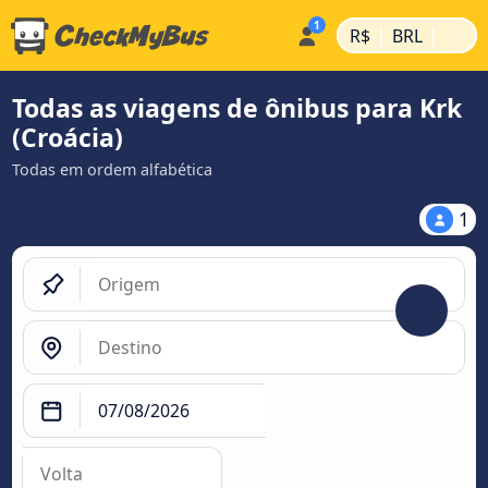
|
|
R$
BRL
Todas as viagens de ônibus para Krk
(Croácia)
Todas em ordem alfabética
1