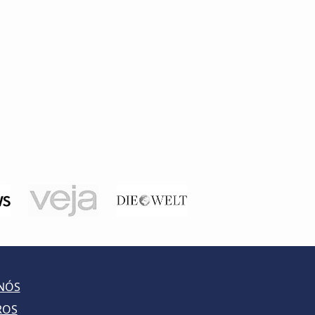
NÓS
ROS