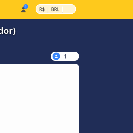
|
|
R$
BRL
dor)
1