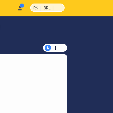
|
|
R$
BRL
1