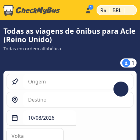
|
|
R$
BRL
Todas as viagens de ônibus para Acle
(Reino Unido)
Todas em ordem alfabética
1