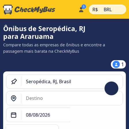
|
|
R$
BRL
Ônibus de Seropédica, RJ
para Araruama
Compare todas as empresas de ônibus e encontre a
passagem mais barata na CheckMyBus
1