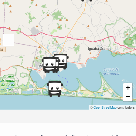
+
−
©
OpenStreetMap
contributors