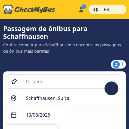
|
|
R$
BRL
Passagem de ônibus para
Schaffhausen
Confira como ir para Schaffhausen e encontre as passagens
de ônibus mais baratas
1