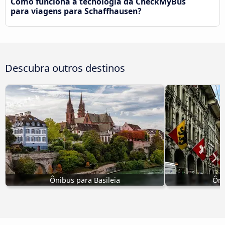
Como funciona a tecnologia da CheckMyBus
para viagens para Schaffhausen?
Descubra outros destinos
Ônibus para Basileia
Ôni