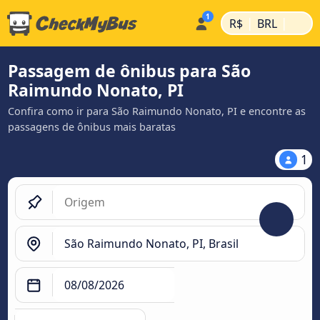
|
|
R$
BRL
Passagem de ônibus para São
Raimundo Nonato, PI
Confira como ir para São Raimundo Nonato, PI e encontre as
passagens de ônibus mais baratas
1