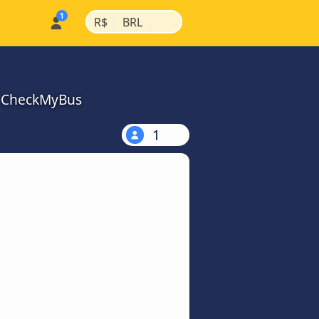
|
|
R$
BRL
a CheckMyBus
1