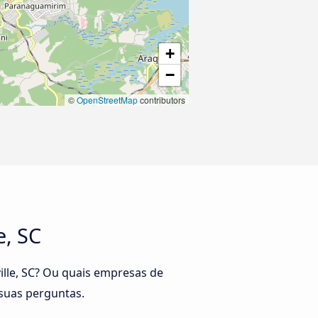
+
−
©
OpenStreetMap
contributors
e, SC
ville, SC? Ou quais empresas de
 suas perguntas.