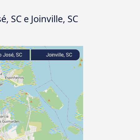
 SC e Joinville, SC
 José, SC
Joinville, SC