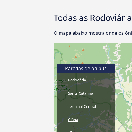
Todas as Rodoviárias
O mapa abaixo mostra onde os ônibu
Paradas de ônibus
Rodoviária
Santa Catarina
Terminal Central
Glória