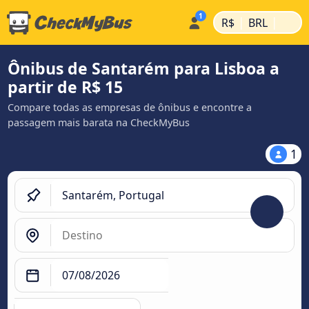
|
|
R$
BRL
Ônibus de Santarém para Lisboa a
partir de R$ 15
Compare todas as empresas de ônibus e encontre a
passagem mais barata na CheckMyBus
1