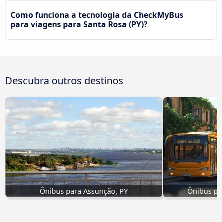
Como funciona a tecnologia da CheckMyBus
para viagens para Santa Rosa (PY)?
Descubra outros destinos
Ônibus para Assunção, PY
Ônibus pa