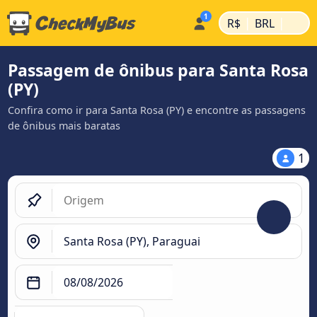
|
|
R$
BRL
Passagem de ônibus para Santa Rosa
(PY)
Confira como ir para Santa Rosa (PY) e encontre as passagens
de ônibus mais baratas
1