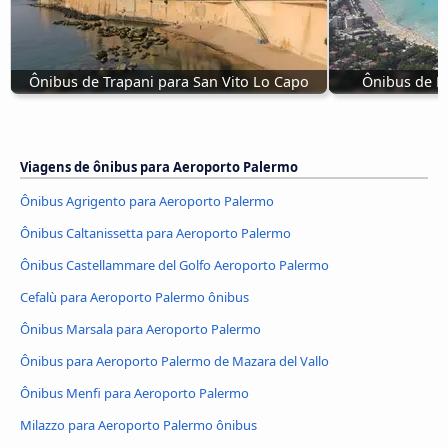
Ônibus de Trapani para San Vito Lo Capo
Ônibus de P
Viagens de ônibus para Aeroporto Palermo
Ônibus Agrigento para Aeroporto Palermo
Ônibus Caltanissetta para Aeroporto Palermo
Ônibus Castellammare del Golfo Aeroporto Palermo
Cefalù para Aeroporto Palermo ônibus
Ônibus Marsala para Aeroporto Palermo
Ônibus para Aeroporto Palermo de Mazara del Vallo
Ônibus Menfi para Aeroporto Palermo
Milazzo para Aeroporto Palermo ônibus