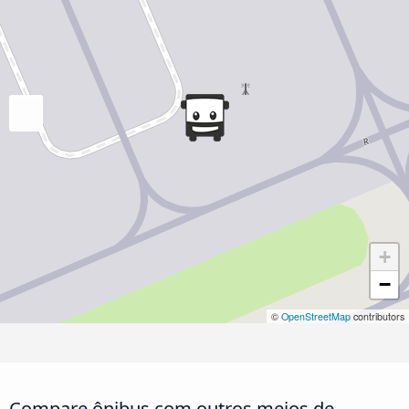
+
−
©
OpenStreetMap
contributors
Compare ônibus com outros meios de