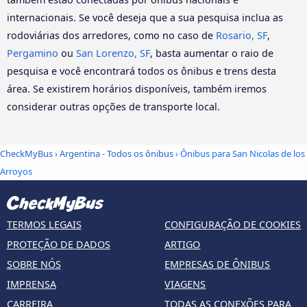
internacionais. Se você deseja que a sua pesquisa inclua as
rodoviárias dos arredores, como no caso de
Rosario, SF
,
Pergamino
ou
San Lorenzo, SF
, basta aumentar o raio de
pesquisa e você encontrará todos os ônibus e trens desta
área. Se existirem horários disponíveis, também iremos
considerar outras opções de transporte local.
CheckMyBus
›
Argentina - Todos os ônibus
› Ônibus para San Nicolas de los
Arroyos
TERMOS LEGAIS
CONFIGURAÇÃO DE COOKIES
PROTEÇÃO DE DADOS
ARTIGO
SOBRE NÓS
EMPRESAS DE ÔNIBUS
IMPRENSA
VIAGENS
CARREIRA
TODAS AS CONEXÕES PARA