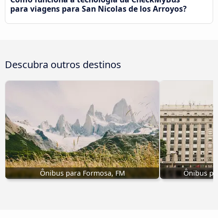
para viagens para San Nicolas de los Arroyos?
Descubra outros destinos
Ônibus para Formosa, FM
Ônibus par