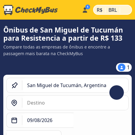
|
|
R$
BRL
Ônibus de San Miguel de Tucumán
para Resistencia a partir de R$ 133
Compare todas as empresas de ônibus e encontre a
passagem mais barata na CheckMyBus
1