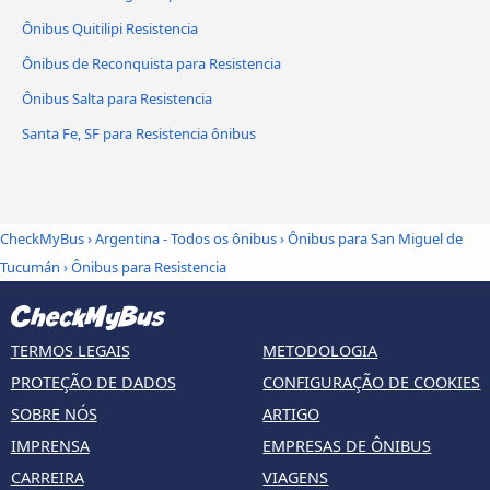
Ônibus Quitilipi Resistencia
Ônibus de Reconquista para Resistencia
Ônibus Salta para Resistencia
Santa Fe, SF para Resistencia ônibus
CheckMyBus
›
Argentina - Todos os ônibus
›
Ônibus para San Miguel de
Tucumán
›
Ônibus para Resistencia
TERMOS LEGAIS
METODOLOGIA
PROTEÇÃO DE DADOS
CONFIGURAÇÃO DE COOKIES
SOBRE NÓS
ARTIGO
IMPRENSA
EMPRESAS DE ÔNIBUS
CARREIRA
VIAGENS