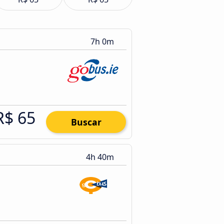
7h 0m
R$ 65
Buscar
4h 40m