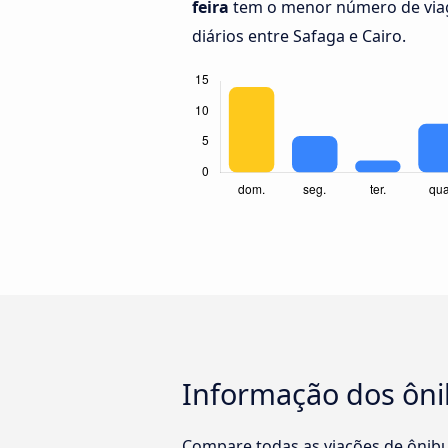
feira
tem o menor número de via
diários entre Safaga e Cairo.
Informação dos ôni
Compare todas as viações de ônibu