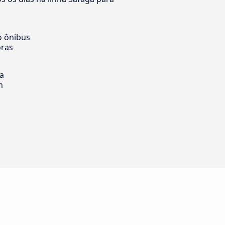
o ônibus
oras
ia
m