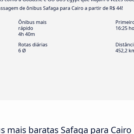
ssagem de ônibus Safaga para Cairo a partir de R$ 44!
Ônibus mais
Primeir
rápido
16:25 h
4h 40m
Rotas diárias
Distânc
6 Ø
452,2 k
s mais baratas Safaga para Cairo