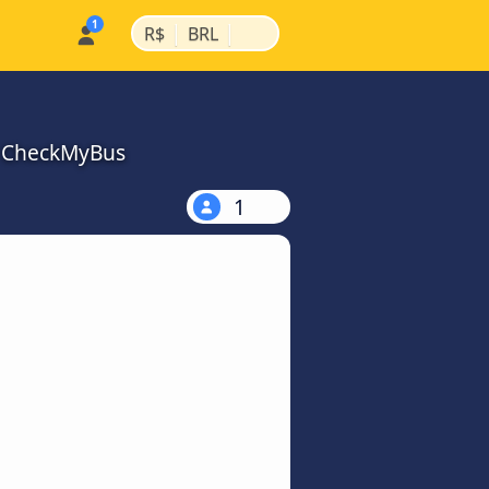
|
|
R$
BRL
a CheckMyBus
1