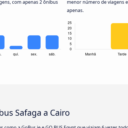
gens, com apenas 2 ônibus
menor número de viagens en
apenas.
bus Safaga a Cairo
s como a GoBus.ie e GO BUS Egypt que viajam 6 vezes todos