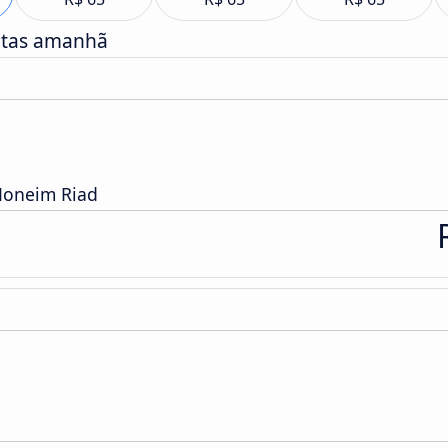
atas amanhã
Moneim Riad