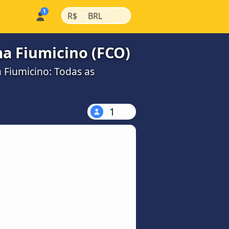
|
|
R$
BRL
ma Fiumicino (FCO)
 Fiumicino: Todas as
1