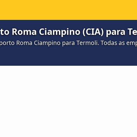
to Roma Ciampino (CIA) para T
orto Roma Ciampino para Termoli. Todas as empr