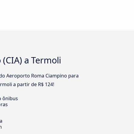
(CIA) a Termoli
ha do Aeroporto Roma Ciampino para
oli a partir de R$ 124!
o ônibus
oras
ia
m