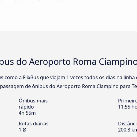
bus do Aeroporto Roma Ciampino 
s como a FlixBus que viajam 1 vezes todos os dias na lin
 passagem de ônibus do Aeroporto Roma Ciampino para Term
Ônibus mais
Primeir
rápido
11:55 h
4h 55m
Rotas diárias
Distânc
1 Ø
200,3 k