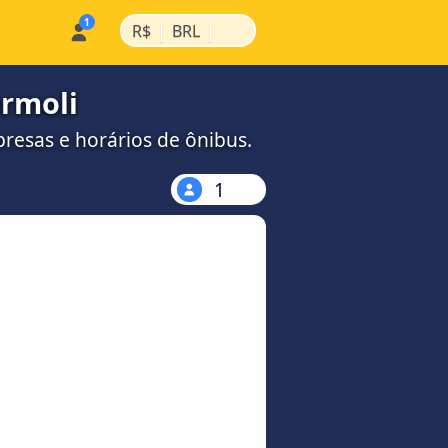
|
|
R$
BRL
ermoli
esas e horários de ônibus.
1