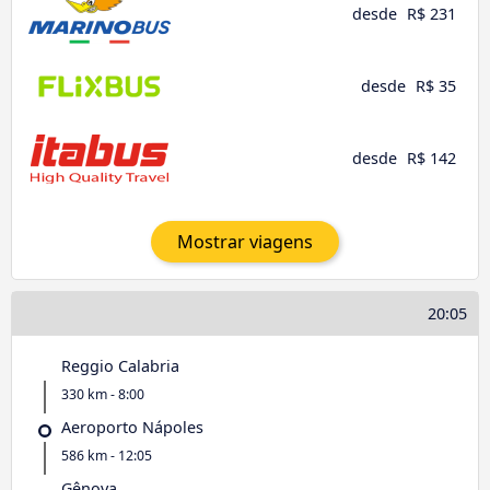
desde
R$ 231
desde
R$ 35
desde
R$ 142
Mostrar viagens
20:05
Reggio Calabria
330 km - 8:00
Aeroporto Nápoles
586 km - 12:05
Gênova