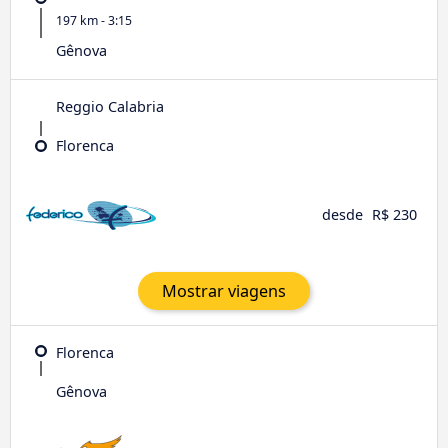
197 km - 3:15
Gênova
Reggio Calabria
Florenca
desde
R$ 230
Mostrar viagens
Florenca
Gênova