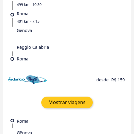
499 km - 10:30
Roma
401 km - 7:15
Gênova
Reggio Calabria
Roma
desde
R$ 159
Mostrar viagens
Roma
Gênova