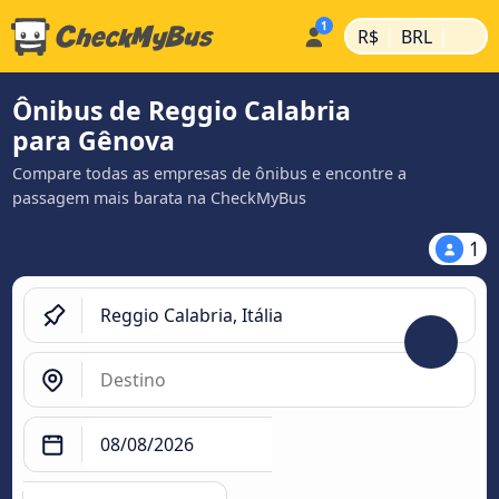
|
|
R$
BRL
Ônibus de Reggio Calabria
para Gênova
Compare todas as empresas de ônibus e encontre a
passagem mais barata na CheckMyBus
1