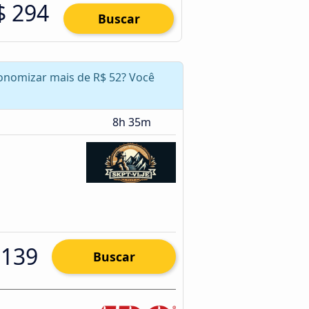
$ 294
Buscar
conomizar mais de R$ 52? Você
8h 35m
 139
Buscar