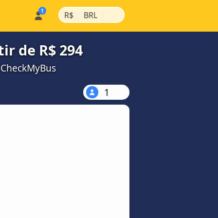
|
|
R$
BRL
ir de R$ 294
a CheckMyBus
1