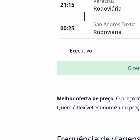
Veracruz
21:15
Rodoviária
San Andrés Tuxtla
00:25
Rodoviária
Executivo
O te
Melhor oferta de preço
: O preço m
Quem é flexível economiza no pre
Frequência de viagens