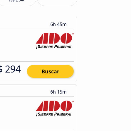
6h 45m
$ 294
Buscar
6h 15m