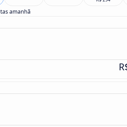
atas amanhã
R