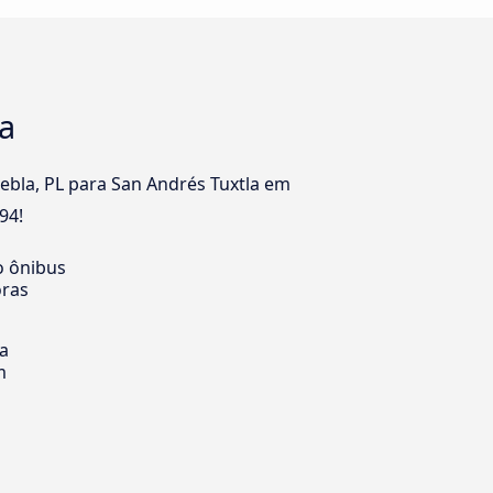
a
ebla, PL para San Andrés Tuxtla em
94!
o ônibus
oras
ia
m