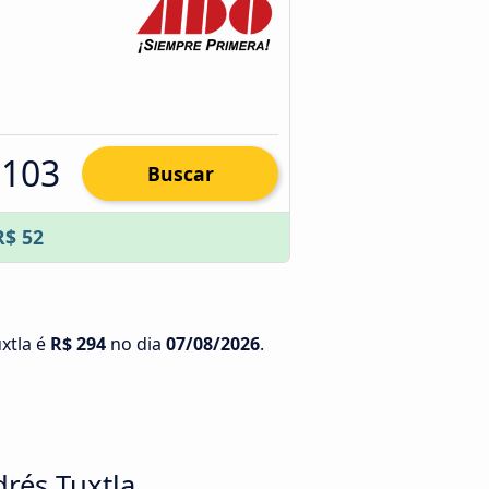
 103
Buscar
R$ 52
uxtla é
R$ 294
no dia
07/08/2026
.
drés Tuxtla