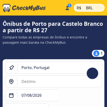
|
|
R$
BRL
Ônibus de Porto para Castelo Branco
a partir de R$ 27
Compare todas as empresas de ônibus e encontre a
passagem mais barata na CheckMyBus
1