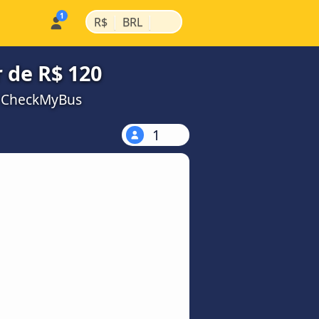
|
|
R$
BRL
r de R$ 120
a CheckMyBus
1