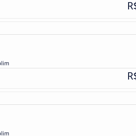
R
olim
R
olim