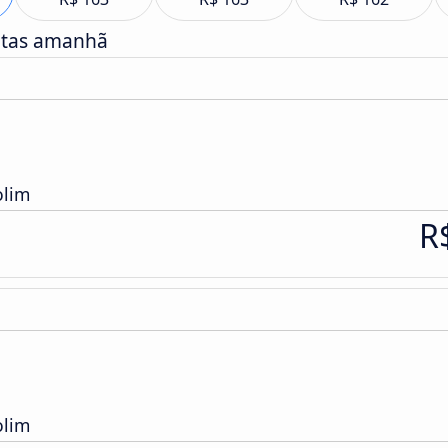
atas amanhã
olim
R
olim