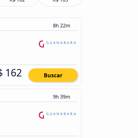
8h 22m
$ 162
Buscar
9h 39m