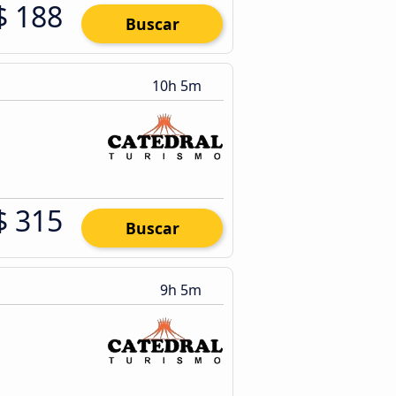
$ 188
Buscar
10h 5m
$ 315
Buscar
9h 5m