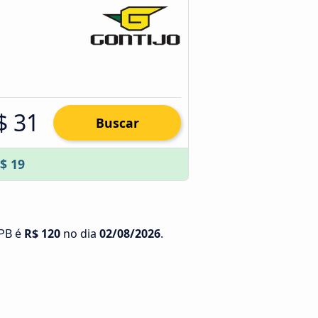
$ 31
Buscar
$ 19
 PB é
R$ 120
no dia
02/08/2026
.