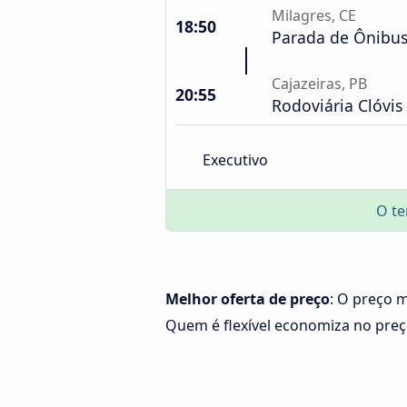
Milagres, CE
18:50
Parada de Ônibu
Cajazeiras, PB
20:55
Rodoviária Clóvis
Executivo
O te
Melhor oferta de preço
: O preço m
Quem é flexível economiza no pre