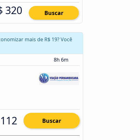
$ 320
Buscar
 economizar mais de R$ 19? Você
8h 6m
 112
Buscar