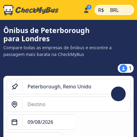
|
|
R$
BRL
Ônibus de Peterborough
para Londres
Compare todas as empresas de ônibus e encontre a
passagem mais barata na CheckMyBus
1