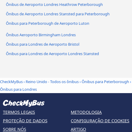
Ônibus de Aeroporto Londres Heathrow Peterborough
Ônibus de Aeroporto Londres Stansted para Peterborough
Ônibus para Peterborough de Aeroporto Luton
Ônibus Aeroporto Birmingham Londres
Ônibus para Londres de Aeroporto Bristol
Ônibus para Londres de Aeroporto Londres Stansted
CheckMyBus
›
Reino Unido - Todos os ônibus
›
Ônibus para Peterborough
›
Ônibus para Londres
TERMOS LEGAIS
METODOLOGIA
PROTEÇÃO DE DADOS
CONFIGURAÇÃO DE COOKIES
SOBRE NÓS
ARTIGO