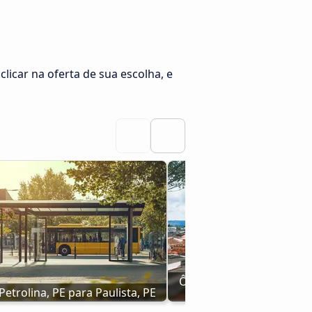
clicar na oferta de sua escolha, e
Ônibus Vitória da Conquis
etrolina, PE para Paulista, PE
Paulista, PE