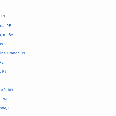
 PE
na, PE
çari, BA
us
ina Grande, PB
PE
, PE
oró, RN
, RN
ana, PE