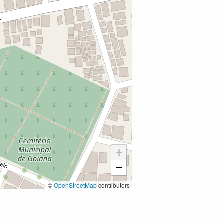
+
−
©
OpenStreetMap
contributors