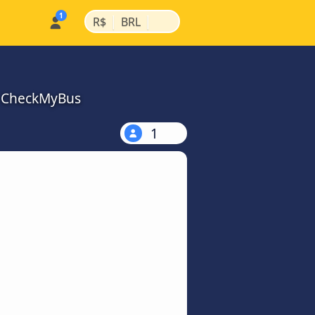
|
|
R$
BRL
a CheckMyBus
1