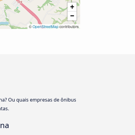
+
−
©
OpenStreetMap
contributors
cana? Ou quais empresas de ônibus
tas.
ana