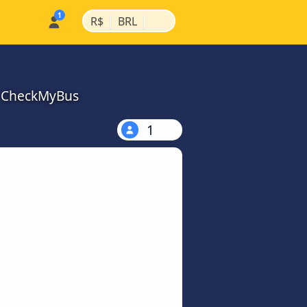
|
|
R$
BRL
a CheckMyBus
1