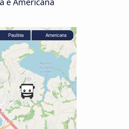
ia e Americana
Paulínia
Americana