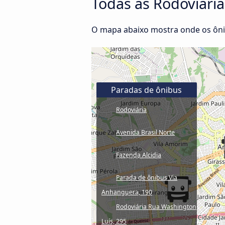
Todas as Rodoviária
O mapa abaixo mostra onde os ôni
Paradas de ônibus
Rodoviária
Avenida Brasil Norte
Fazenda Alcidia
Parada de ônibus Via
Anhanguera, 190
Rodoviária Rua Washington
Luís, 295