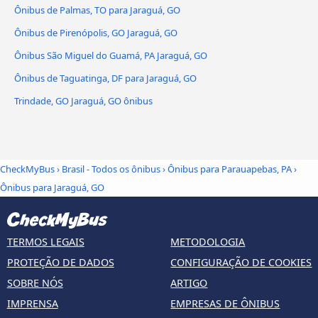
Ônibus de Palmas, TO para Jaraguá, GO
Ônibus de Pirenópolis, GO Jaraguá, GO
Ônibus São Miguel do Guamá, PA Jaraguá, GO
Ônibus de Taguatinga, DF para Jaraguá, GO
Trindade, GO Jaraguá, GO ônibus
CheckMyBus
›
Brasil - Todos os ônibus
›
Ônibus para Parauapebas, PA
›
Ônibus para Jaraguá, GO
TERMOS LEGAIS
METODOLOGIA
PROTEÇÃO DE DADOS
CONFIGURAÇÃO DE COOKIES
SOBRE NÓS
ARTIGO
IMPRENSA
EMPRESAS DE ÔNIBUS