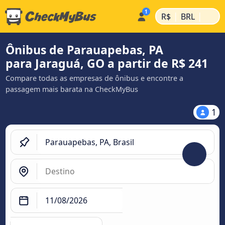
|
|
R$
BRL
Ônibus de Parauapebas, PA
para Jaraguá, GO a partir de R$ 241
Compare todas as empresas de ônibus e encontre a
passagem mais barata na CheckMyBus
1